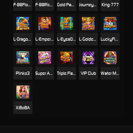
F-88Flower(H5)
F-88Riches(H5)
Gold Panda(H5)
JourneyToTheWest
King-777
L-DragonRiches
L-EmperorTreasure
L-EyesOfFortune
L-GoldenToad
LuckyFish
Plinko3
Super Ace+
Triple Fish(H5)
VIP Club
Water Margin(H5)
XiBoBA