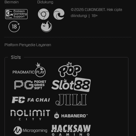
Bermain
Didukung
©2026 CUKONGBET. Hak cipta
dilindungi | 18+
Platform Penyedia Layanan
Slots