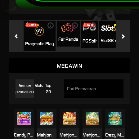
i
i
i
i
i
Facha
Fat Panda
Slot88 x PP
PG Soft
Pragmatic Play
MEGAWIN
Semua
Slots
Top
permainan
20
Candy Paradise 2048
Mahjong Hit +
Mahjong Hit
Mahjong Hit 2
Crazy Mahjong