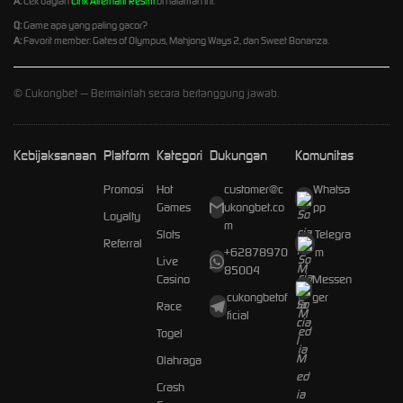
A:
Cek bagian
Link Alternatif Resmi
di halaman ini.
Q:
Game apa yang paling gacor?
A:
Favorit member: Gates of Olympus, Mahjong Ways 2, dan Sweet Bonanza.
©
Cukongbet — Bermainlah secara bertanggung jawab.
Kebijaksanaan
Platform
Kategori
Dukungan
Komunitas
Promosi
Hot
customer@c
Whatsa
Games
ukongbet.co
pp
Loyalty
m
Slots
Telegra
Referral
+62878970
m
Live
85004
Casino
Messen
cukongbetof
ger
Race
ficial
Togel
Olahraga
Crash