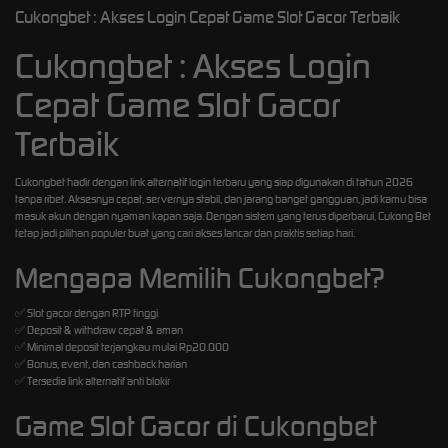
Cukongbet : Akses Login Cepat Game Slot Gacor Terbaik
Cukongbet : Akses Login
Cepat Game Slot Gacor
Terbaik
Cukongbet hadir dengan link alternatif login terbaru yang siap digunakan di tahun 2026
tanpa ribet. Aksesnya cepat, servernya stabil, dan jarang banget gangguan, jadi kamu bisa
masuk akun dengan nyaman kapan saja. Dengan sistem yang terus diperbarui, Cukong Bet
tetap jadi pilihan populer buat yang cari akses lancar dan praktis setiap hari.
Mengapa Memilih Cukongbet?
✅ Slot gacor dengan RTP tinggi
✅ Deposit & withdraw cepat & aman
✅ Minimal deposit terjangkau mulai Rp20.000
✅ Bonus, event, dan cashback harian
✅ Tersedia link alternatif anti blokir
Game Slot Gacor di Cukongbet