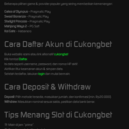
Beberapa pilihan game & provider populer yang sering memberikan kemenangan:
Gates of Olympus
– Pragmatic Play
Sweet Bonanza
– Pragmatic Play
Starlight Princess
– Pragmatic Play
Mahjong Ways 2
– PG Soft
Koi Gate
– Habanero
Cara Daftar Akun di Cukongbet
Buka website resmi atau link alternatif
cukongbet
Klik tombol
Daftar
.
Isi data seperti username, password, dan nomor HP aktif.
Aktifkan fitur keamanan akun & simpan data.
Setelah terdaftar, lakukan
login
dan mulai bermain.
Cara Deposit & Withdraw
Deposit:
Pilih metode tersedia, masukkan jumlah, dan konfirmasi (min. Rp20.000).
Withdraw:
Masukkan nominal sesuai saldo, pastikan data bank benar.
Tips Menang Slot di Cukongbet
🎯 Main di jam “prime”.