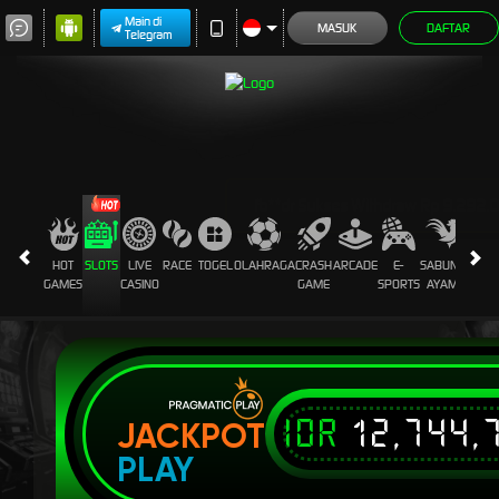
Main di
MASUK
DAFTAR
Telegram
fb**dr Sukses Withdraw Rp 9.292.
HOT
SLOTS
LIVE
RACE
TOGEL
OLAHRAGA
CRASH
ARCADE
E-
SABUNG
PROM
GAMES
CASINO
GAME
SPORTS
AYAM
IDR
12,744,
JACKPOT
PLAY