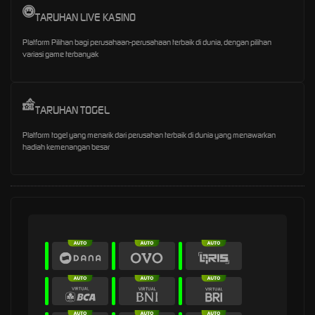
TARUHAN LIVE KASINO
Platform Pilihan bagi perusahaan-perusahaan terbaik di dunia, dengan pilihan
variasi game terbanyak
TARUHAN TOGEL
Platform togel yang menarik dari perusahan terbaik di dunia yang menawarkan
hadiah kemenangan besar