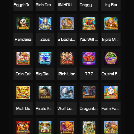
Egypt Oracle
Rich Dragon
JIN HOU YE
Doggy Wealth
Icy Bar
Pandaria
Zeus
5 God Beast
You Will Win
Triple Monkey
Coin Cat
Big Diamond
Rich Lion
777
Crystal Fruits
Rich Ox
Pirate King
Wolf Legend
Dragonburst
Farm Family