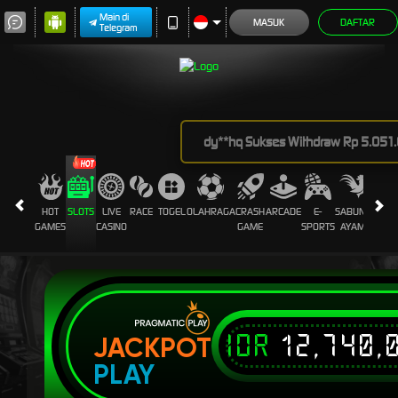
Main di
MASUK
DAFTAR
Telegram
dy**hq Sukses Withdraw Rp 5.051
HOT
SLOTS
LIVE
RACE
TOGEL
OLAHRAGA
CRASH
ARCADE
E-
SABUNG
PROM
GAMES
CASINO
GAME
SPORTS
AYAM
IDR
12,740,
JACKPOT
PLAY