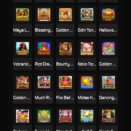
Maya Legacy
Blessing Temple
Golden Qilin
Odin Territory
Halloween Win
Volcanic Legend
Red Dragon’s Treasure
Bounty Clash
Neko Treasures
Golden Snake
Golden Duel
Much Richer
Fire Ball Blaze Phoenix
Midas Hand
Dancing Samba