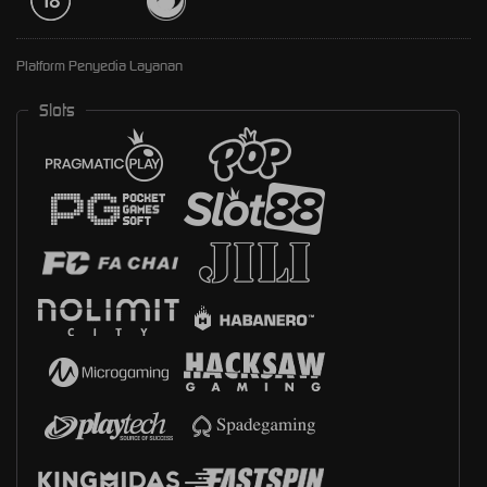
Platform Penyedia Layanan
Slots