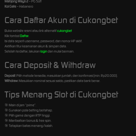
Mahjong Ways 2
– PG Soft
Koi Gate
– Habanero
Cara Daftar Akun di Cukongbet
Buka website resmi atau link alternatif
cukongbet
Klik tombol
Daftar
.
Isi data seperti username, password, dan nomor HP aktif.
Aktifkan fitur keamanan akun & simpan data.
Setelah terdaftar, lakukan
login
dan mulai bermain.
Cara Deposit & Withdraw
Deposit:
Pilih metode tersedia, masukkan jumlah, dan konfirmasi (min. Rp20.000).
Withdraw:
Masukkan nominal sesuai saldo, pastikan data bank benar.
Tips Menang Slot di Cukongbet
🎯 Main di jam “prime”.
🎯 Gunakan pola betting bertahap.
🎯 Pilih game dengan RTP tinggi.
🎯 Manfaatkan bonus & free spin.
🎯 Tetapkan batas menang/kalah.