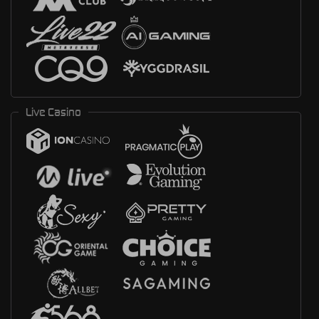
Live Casino