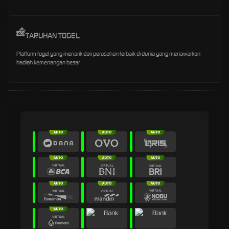
TARUHAN TOGEL
Platform togel yang menarik dari perusahan terbaik di dunia yang menawarkan
hadiah kemenangan besar