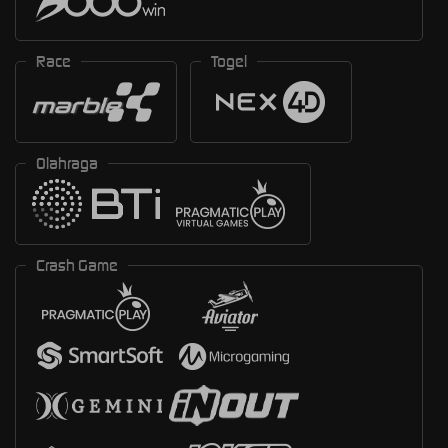
Race
Togel
Olahraga
Crash Game