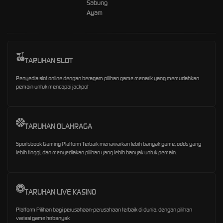
Sabung
Ayam
TARUHAN SLOT
Penyedia slot online dengan beragam pilihan game menarik yang memudahkan
pemain untuk mencapai jackpot
TARUHAN OLAHRAGA
Sportsbook Gaming Platform Terbaik menawarkan lebih banyak game, odds yang
lebih tinggi, dan menyediakan pilihan yang lebih banyak untuk pemain.
TARUHAN LIVE KASINO
Platform Pilihan bagi perusahaan-perusahaan terbaik di dunia, dengan pilihan
variasi game terbanyak