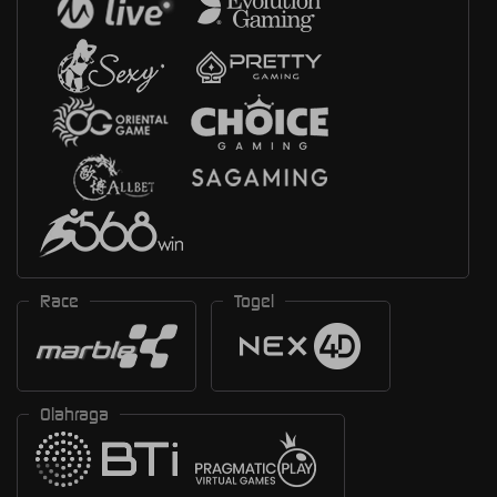
Race
Togel
Olahraga