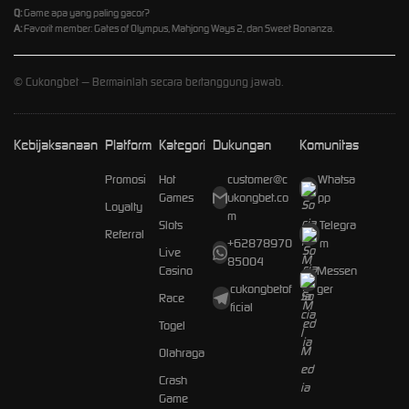
Q:
Game apa yang paling gacor?
A:
Favorit member: Gates of Olympus, Mahjong Ways 2, dan Sweet Bonanza.
©
Cukongbet — Bermainlah secara bertanggung jawab.
Kebijaksanaan
Platform
Kategori
Dukungan
Komunitas
Promosi
Hot
customer@c
Whatsa
Games
ukongbet.co
pp
Loyalty
m
Slots
Telegra
Referral
+62878970
m
Live
85004
Casino
Messen
cukongbetof
ger
Race
ficial
Togel
Olahraga
Crash
Game