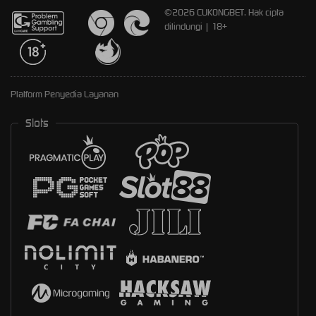
©2026 CUKONGBET. Hak cipta
dilindungi | 18+
Platform Penyedia Layanan
Slots