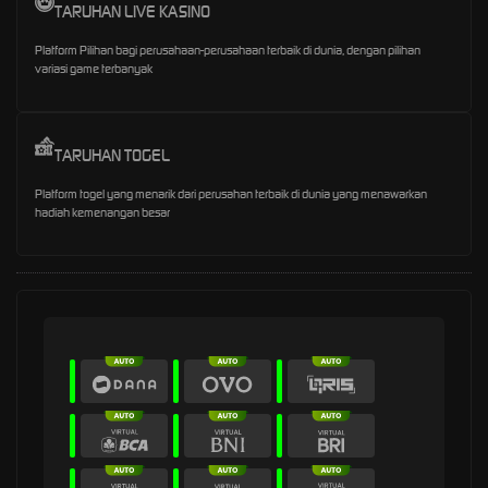
TARUHAN LIVE KASINO
Platform Pilihan bagi perusahaan-perusahaan terbaik di dunia, dengan pilihan
variasi game terbanyak
TARUHAN TOGEL
Platform togel yang menarik dari perusahan terbaik di dunia yang menawarkan
hadiah kemenangan besar