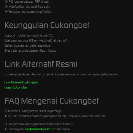
🎯 Pilih game dengan RTP tinggi.
🎯 Manfaatkan bonus & free spin.
🎯 Tetapkan batas menang/kalah.
Keunggulan Cukongbet
Support mobile friendly Android/iOS
Customer service 24 jam via LiveChat dan WA
Sistem keamanan data terenkripsi
Event dan promo berjalan tiap minggu
Link Alternatif Resmi
Gunakan salah satu tautan di bawah. Disarankan untuk disimpan sebagai bookmark:
Link Alternatif Cukongbet
Login Cukongbet
FAQ Mengenai Cukongbet
Q:
Apakah Cukongbet situs slot terpercaya?
A:
Ya, fokus pada keamanan, transparansi RTP, dan kenyamanan bermain.
Q:
Bagaimana mendapatkan link alternatif terbaru?
A:
Cek bagian
Link Alternatif Resmi
di halaman ini.