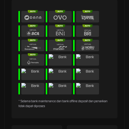
* Selama bank maintenance dan bank offline deposit dan penarikan
tidak dapat diproses