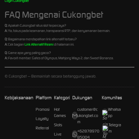
Login Cukongbet
FAQ Mengenai Cukongbet
Q:
Apakah Cukongbet situs slot terpercaya?
A:
Ya, fokus pada keamanan, transparansi RTP, dan kenyamanan bermain.
Q:
Bagaimana mendapatkan link alternatif terbaru?
A:
Cek bagian
Link Alternatif Resmi
di halaman ini.
Q:
Game apa yang paling gacor?
A:
Favorit member: Gates of Olympus, Mahjong Ways 2, dan Sweet Bonanza.
©
Cukongbet — Bermainlah secara bertanggung jawab.
Kebijaksanaan
Platform
Kategori
Dukungan
Komunitas
Promosi
Hot
customer@c
Whatsa
Games
ukongbet.co
pp
Loyalty
m
Slots
Telegra
Referral
+62878970
m
Live
85004