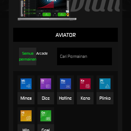
AVIATOR
Semua
Arcade
permainan
Mines
Dice
Hotline
Keno
Plinko
Hilo
Goal