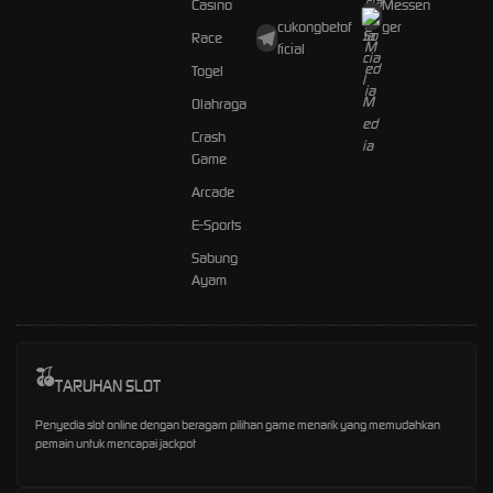
Casino
Messen
cukongbetof
ger
Race
ficial
Togel
Olahraga
Crash
Game
Arcade
E-Sports
Sabung
Ayam
TARUHAN SLOT
Penyedia slot online dengan beragam pilihan game menarik yang memudahkan
pemain untuk mencapai jackpot