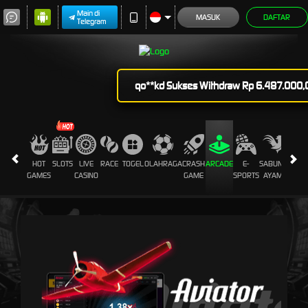
Main di
MASUK
DAFTAR
Telegram
cs**cw Sukses Withdraw Rp 7.282.000,
HOT
SLOTS
LIVE
RACE
TOGEL
OLAHRAGA
CRASH
ARCADE
E-
SABUNG
PROM
GAMES
CASINO
GAME
SPORTS
AYAM