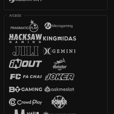
Arcade