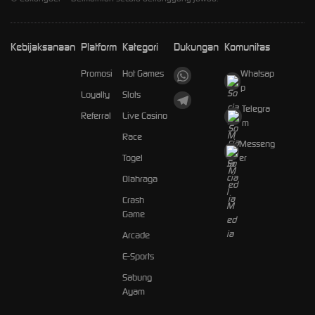
Kebijaksanaan
Platform
Kategori
Dukungan
Komunitas
Promosi
Hot Games
Whatsap
p
Loyalty
Slots
Telegra
Referral
Live Casino
m
Race
Messeng
Togel
er
Olahraga
Crash
Game
Arcade
E-Sports
Sabung
Ayam