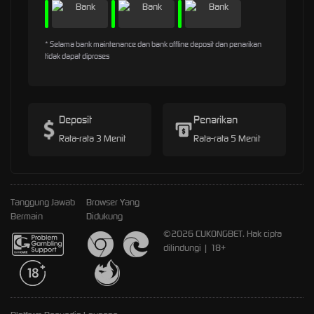
* Selama bank maintenance dan bank offline deposit dan penarikan
tidak dapat diproses
Deposit
Penarikan
Rata-rata 3 Menit
Rata-rata 5 Menit
Tanggung Jawab
Browser Yang
Bermain
Didukung
©2026 CUKONGBET. Hak cipta
dilindungi | 18+