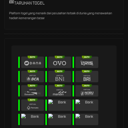
TARUHAN TOGEL
Platform togel yang menarik dari perusahan terbaik di dunia yang menawarkan
hadiah kemenangan besar