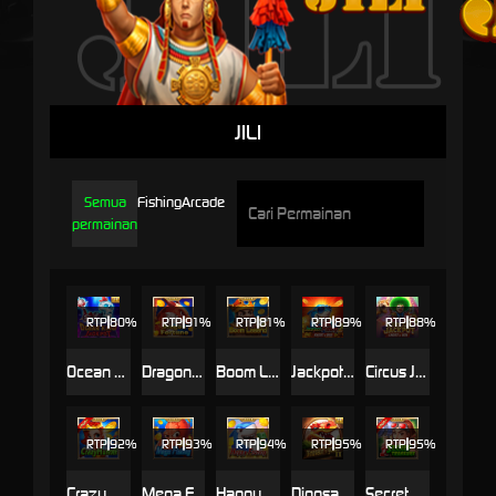
JILI
Semua
Fishing
Arcade
permainan
RTP
80%
RTP
91%
RTP
81%
RTP
89%
RTP
88%
Ocean King Jackpot
Dragon Fortune
Boom Legend
Jackpot Fishing 2
Circus Jackpot
RTP
92%
RTP
93%
RTP
94%
RTP
95%
RTP
95%
Crazy Hunter
Mega Fishing
Happy Fishing
Dinosaur Tycoon II
Secret Treasure