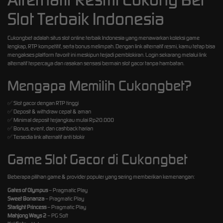
Slot Terbaik Indonesia
Cukongbet adalah situs slot online terbaik Indonesia yang menawarkan koleksi game
lengkap, RTP kompetitif, serta bonus melimpah. Dengan link alternatif resmi, kamu tetap bisa
mengakses platform favorit ini meskipun terjadi pemblokiran. Login sekarang melalui link
alternatif terpercaya dan rasakan sensasi bermain slot gacor tanpa hambatan.
Mengapa Memilih Cukongbet?
✅ Slot gacor dengan RTP tinggi
✅ Deposit & withdraw cepat & aman
✅ Minimal deposit terjangkau mulai Rp20.000
✅ Bonus, event, dan cashback harian
✅ Tersedia link alternatif anti blokir
Game Slot Gacor di Cukongbet
Beberapa pilihan game & provider populer yang sering memberikan kemenangan:
Gates of Olympus
– Pragmatic Play
Sweet Bonanza
– Pragmatic Play
Starlight Princess
– Pragmatic Play
Mahjong Ways 2
– PG Soft