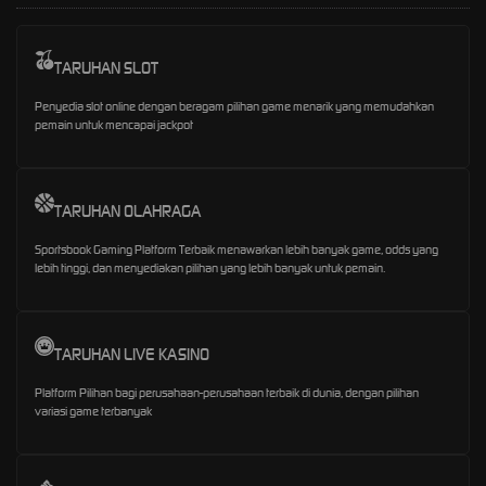
TARUHAN SLOT
Penyedia slot online dengan beragam pilihan game menarik yang memudahkan
pemain untuk mencapai jackpot
TARUHAN OLAHRAGA
Sportsbook Gaming Platform Terbaik menawarkan lebih banyak game, odds yang
lebih tinggi, dan menyediakan pilihan yang lebih banyak untuk pemain.
TARUHAN LIVE KASINO
Platform Pilihan bagi perusahaan-perusahaan terbaik di dunia, dengan pilihan
variasi game terbanyak