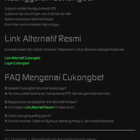
Support mobile friendly Android/iOS
Customer service 24 jam via LiveChat dan WA
Sistem keamanan data terenkripsi
Event dan promo berjalan tiap minggu
Link Alternatif Resmi
Gunakan salah satu tautan di bawah. Disarankan untuk disimpan sebagai bookmark:
Link Alternatif Cukongbet
Login Cukongbet
FAQ Mengenai Cukongbet
Q:
Apakah Cukongbet situs slot terpercaya?
A:
Ya, fokus pada keamanan, transparansi RTP, dan kenyamanan bermain.
Q:
Bagaimana mendapatkan link alternatif terbaru?
A:
Cek bagian
Link Alternatif Resmi
di halaman ini.
Q:
Game apa yang paling gacor?
A:
Favorit member: Gates of Olympus, Mahjong Ways 2, dan Sweet Bonanza.
©
Cukongbet — Bermainlah secara bertanggung jawab.