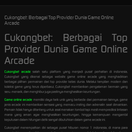
Cukongbet: Berbagai Top Provider Dunia Game Online
Arcade
Cukongbet: Berbagai Top
Provider Dunia Game Online
Arcade
Cukongbet arcade
salah satu platform yang menjadi pusat perhatian di indonesia,
Cukongbet yang dikenal sebagai website game online arcade yang menghadirkan
berbagai pilihan permainan dari top provider kelas dunia. Melalui tampilan modern dan
koleksi game yang terus diperbarui, Cukongbet memberikan pengalaman bermain yang
seru. menarik, dan menghibur juga pastinya menghasilkan keuntungan.
Game online arcade
memiliki daya tarik unik yang berbeda dari permainan lainnya, game
jenis arcade ini memberikan sensasi yang memacu insting dan adrenalin saat dimainkan.
Pemain tidak hanya ditantang untuk asal menakan tombol tapi mesti memprediksi lintasan
mana yang aman agar menghasilkan keuntungan, hingga kemampuan mengambil
keputusan dalam hitungan detik sangat dibutuhkan dalam game arcade ini.
Cukongbet menempatkan diri sebagai pusat hiburan nomor 1 indonesia, di mana para