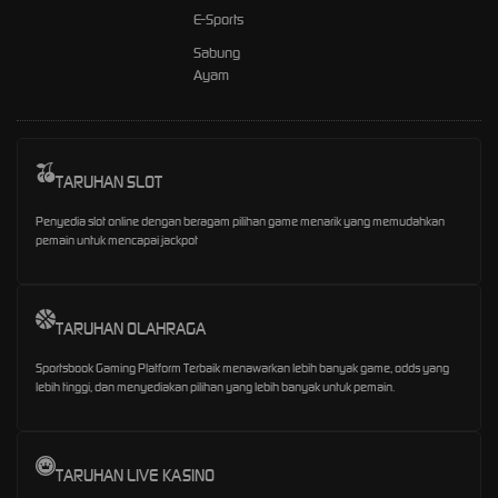
E-Sports
Sabung
Ayam
TARUHAN SLOT
Penyedia slot online dengan beragam pilihan game menarik yang memudahkan
pemain untuk mencapai jackpot
TARUHAN OLAHRAGA
Sportsbook Gaming Platform Terbaik menawarkan lebih banyak game, odds yang
lebih tinggi, dan menyediakan pilihan yang lebih banyak untuk pemain.
TARUHAN LIVE KASINO