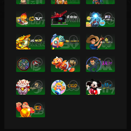
i
i
i
i
i
i
i
i
i
i
i
i
i