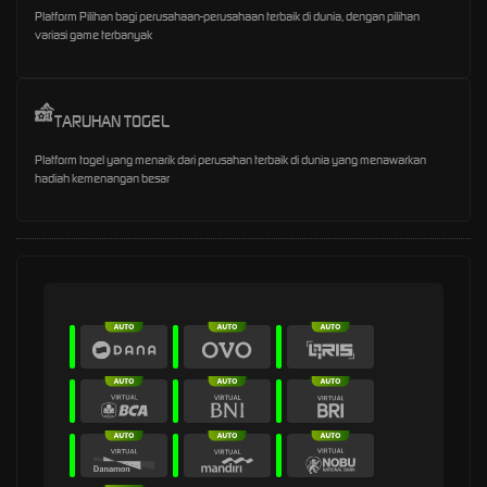
Platform Pilihan bagi perusahaan-perusahaan terbaik di dunia, dengan pilihan
variasi game terbanyak
TARUHAN TOGEL
Platform togel yang menarik dari perusahan terbaik di dunia yang menawarkan
hadiah kemenangan besar