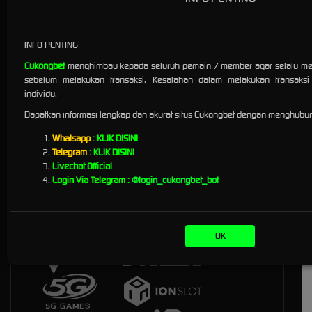
INFO PENTING
Cukongbet
menghimbau kepada seluruh pemain / member agar selalu me
sebelum melakukan transaksi. Kesalahan dalam melakukan transaks
individu.
Dapatkan informasi lengkap dan akurat situs Cukongbet dengan menghubung
Whatsapp
:
KLIK DISINI
Telegram
:
KLIK DISINI
Livechat Official
Login Via Telegram :
@login_cukongbet_bot
OK