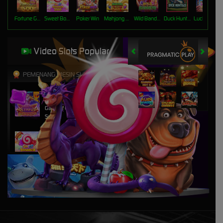
Fortune Gems 500
Sweet Bonanza 2500
Poker Win
Mahjong Wins Triple Pot
Wild Bandito
Duck Hunters
Lucky Neko
Video Slots Popular
PEMENANG MESIN SLOT
akh****5
IDR
4,876,090.00
Gates of Olympus Super
Scatter
na****1
IDR
3,518,320.00
Sweet Bonanza 1000
akh****5
IDR
2,399,920.00
Gates of Olympus Super
Scatter
k****z
IDR
1,905,300.00