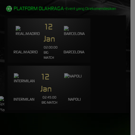
Golden Retriever
PLATFORM OLAHRAGA-
Event yang Direkomendasikan
akh****5
IDR
1,624,150.00
12
Gates of Olympus Super
Scatter
Jan
betons****7
02.00.00
IDR
1,612,860.00
REAL.MADRID
BARCELONA
BIG
Sweet Bonanza 1000
MATCH
uda****s
IDR
1,570,000.00
12
Mahjong Wins - Gong Xi Fa Cai
zxcv****0
Jan
IDR
1,526,620.00
Gates of Olympus 1000
02.45.00
INTERMILAN
NAPOLI
BIG MATCH
uda****s
IDR
1,406,000.00
Mahjong Wins - Gong Xi Fa Cai
uda****s
IDR
1,042,000.00