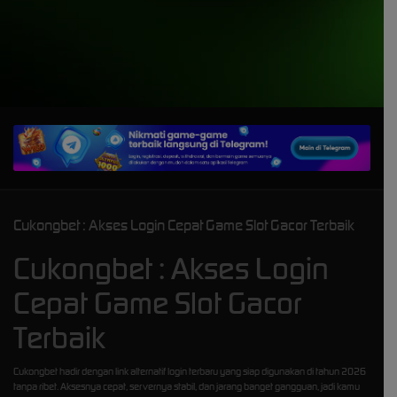
un
Un
And
A
Cukongbet : Akses Login Cepat Game Slot Gacor Terbaik
Cukongbet : Akses Login
Cepat Game Slot Gacor
Terbaik
Cukongbet hadir dengan link alternatif login terbaru yang siap digunakan di tahun 2026
tanpa ribet. Aksesnya cepat, servernya stabil, dan jarang banget gangguan, jadi kamu