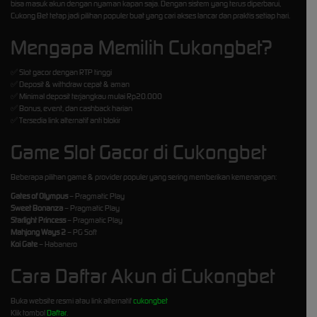
bisa masuk akun dengan nyaman kapan saja. Dengan sistem yang terus diperbarui,
Cukong Bet tetap jadi pilihan populer buat yang cari akses lancar dan praktis setiap hari.
Mengapa Memilih Cukongbet?
✅ Slot gacor dengan RTP tinggi
✅ Deposit & withdraw cepat & aman
✅ Minimal deposit terjangkau mulai Rp20.000
✅ Bonus, event, dan cashback harian
✅ Tersedia link alternatif anti blokir
Game Slot Gacor di Cukongbet
Beberapa pilihan game & provider populer yang sering memberikan kemenangan:
Gates of Olympus
– Pragmatic Play
Sweet Bonanza
– Pragmatic Play
Starlight Princess
– Pragmatic Play
Mahjong Ways 2
– PG Soft
Koi Gate
– Habanero
Cara Daftar Akun di Cukongbet
Buka website resmi atau link alternatif
cukongbet
Klik tombol
Daftar
.