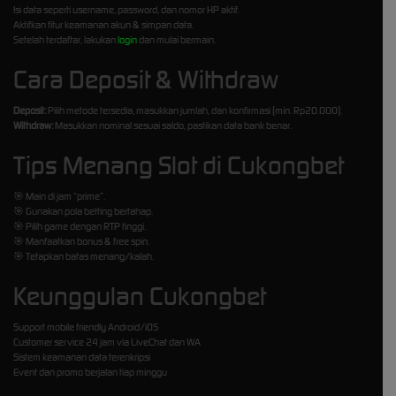
Isi data seperti username, password, dan nomor HP aktif.
Aktifkan fitur keamanan akun & simpan data.
Setelah terdaftar, lakukan
login
dan mulai bermain.
Cara Deposit & Withdraw
Deposit:
Pilih metode tersedia, masukkan jumlah, dan konfirmasi (min. Rp20.000).
Withdraw:
Masukkan nominal sesuai saldo, pastikan data bank benar.
Tips Menang Slot di Cukongbet
🎯 Main di jam “prime”.
🎯 Gunakan pola betting bertahap.
🎯 Pilih game dengan RTP tinggi.
🎯 Manfaatkan bonus & free spin.
🎯 Tetapkan batas menang/kalah.
Keunggulan Cukongbet
Support mobile friendly Android/iOS
Customer service 24 jam via LiveChat dan WA
Sistem keamanan data terenkripsi
Event dan promo berjalan tiap minggu