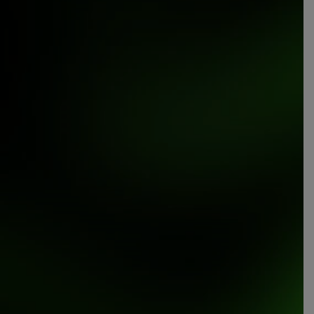
Mahjong Wins - Gong Xi Fa Cai
C
Pan
Pi
k