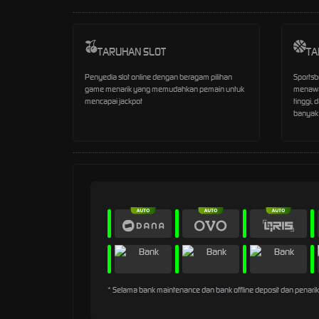
TARUHAN SLOT
TA
Penyedia slot online dengan beragam pilihan
Sportsb
game menarik yang memudahkan pemain untuk
menawar
mencapai jackpot
tinggi,
banyak 
* Selama bank maintenance dan bank offline deposit dan penarik