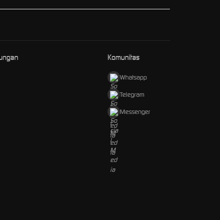
ungan
Komunitas
Whatsapp
Telegram
Messenger