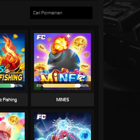
91%
RTP
86%
e Fishing
MINES