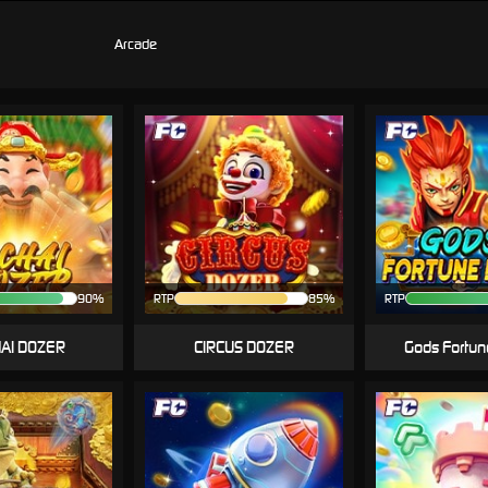
Arcade
90%
RTP
85%
RTP
HAI DOZER
CIRCUS DOZER
Gods Fortun