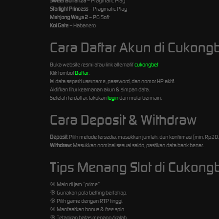
Sweet Bonanza
– Pragmatic Play
Starlight Princess
– Pragmatic Play
Mahjong Ways 2
– PG Soft
Koi Gate
– Habanero
Cara Daftar Akun di Cukong
Buka website resmi atau link alternatif
cukongbet
Klik tombol
Daftar
.
Isi data seperti username, password, dan nomor HP aktif.
Aktifkan fitur keamanan akun & simpan data.
Setelah terdaftar, lakukan
login
dan mulai bermain.
Cara Deposit & Withdraw
Deposit:
Pilih metode tersedia, masukkan jumlah, dan konfirmasi (min. Rp20
Withdraw:
Masukkan nominal sesuai saldo, pastikan data bank benar.
Tips Menang Slot di Cukong
🎯 Main di jam “prime”.
🎯 Gunakan pola betting bertahap.
🎯 Pilih game dengan RTP tinggi.
🎯 Manfaatkan bonus & free spin.
🎯 Tetapkan batas menang/kalah.