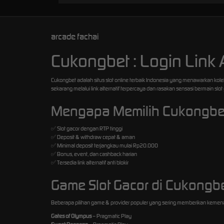
arcade fachai
Cukongbet : Login Link 
Cukongbet adalah situs slot online terbaik Indonesia yang menawarkan koleks
sekarang melalui link alternatif terpercaya dan rasakan sensasi bermain slo
Mengapa Memilih Cukongbe
✅ Slot gacor dengan RTP tinggi
✅ Deposit & withdraw cepat & aman
✅ Minimal deposit terjangkau mulai Rp20.000
✅ Bonus, event, dan cashback harian
✅ Tersedia link alternatif anti blokir
Game Slot Gacor di Cukongb
Beberapa pilihan game & provider populer yang sering memberikan kemen
Gates of Olympus
– Pragmatic Play