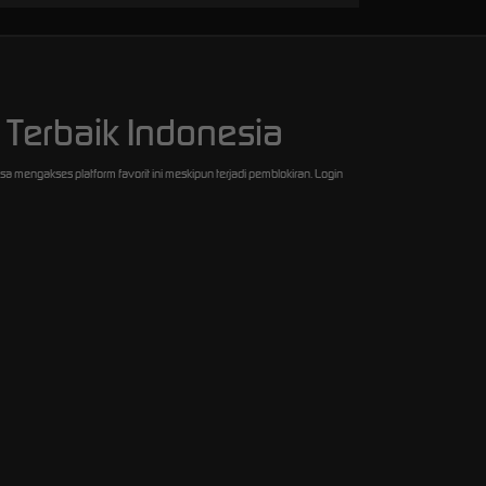
t Terbaik Indonesia
sa mengakses platform favorit ini meskipun terjadi pemblokiran. Login