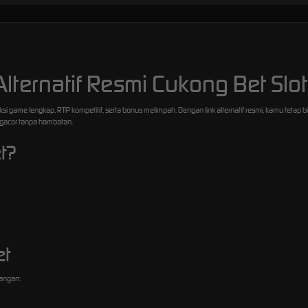
Alternatif Resmi Cukong Bet Slo
i game lengkap, RTP kompetitif, serta bonus melimpah. Dengan link alternatif resmi, kamu tetap bi
t gacor tanpa hambatan.
t?
et
angan: