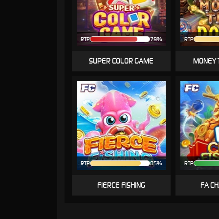
RTP
79%
RTP
SUPER COLOR GAME
MONEY 
RTP
85%
RTP
FIERCE FISHING
FA CH