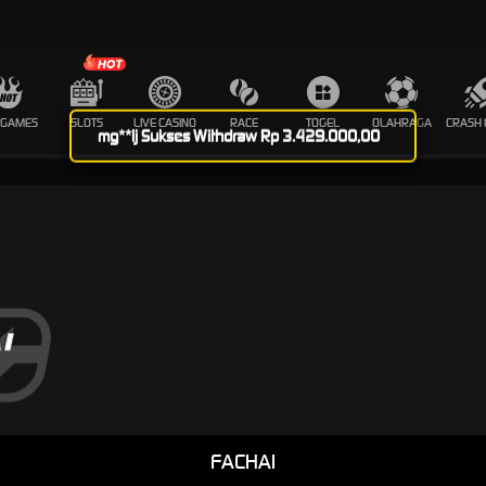
 GAMES
SLOTS
LIVE CASINO
RACE
TOGEL
OLAHRAGA
CRASH
pd**fx Sukses Withdraw Rp 5.083.000,00
FACHAI