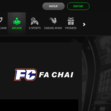
MASUK
DAFTAR
 GAME
ARCADE
E-SPORTS
SABUNG AYAM
PROMOSI