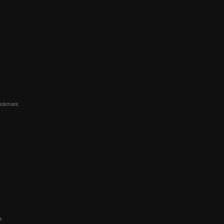
ookmark:
.